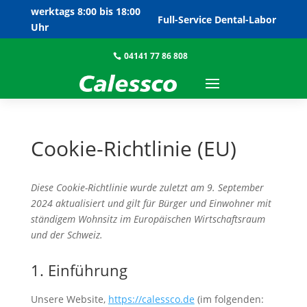
werktags 8:00 bis 18:00
Full-Service Dental-Labor
Uhr
04141 77 86 808

Cookie-Richtlinie (EU)
Diese Cookie-Richtlinie wurde zuletzt am 9. September
2024 aktualisiert und gilt für Bürger und Einwohner mit
ständigem Wohnsitz im Europäischen Wirtschaftsraum
und der Schweiz.
1. Einführung
Unsere Website,
https://calessco.de
(im folgenden: